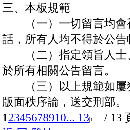
三、本板規範
（一）一切留言均會視
話，所有人均不得於公告
（二）指定領旨人士、
於所有相關公告留言。
（三）以上規範如屢犯
版面秩序論，送交刑部。
1
2
3
4
5
6
7
8
9
10
... 13
/ 13