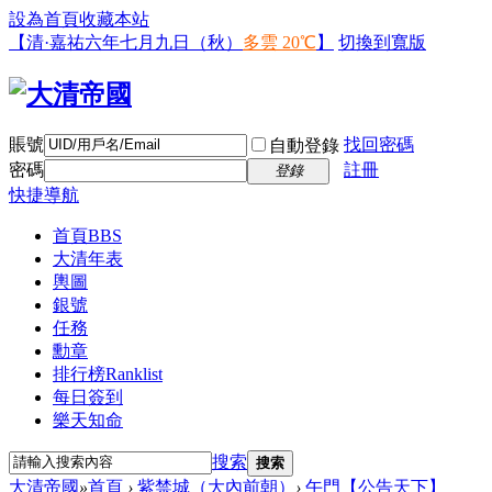
設為首頁
收藏本站
【清·嘉祐六年七月九日（秋）
多雲 20℃
】
切換到寬版
賬號
找回密碼
自動登錄
密碼
註冊
登錄
快捷導航
首頁
BBS
大清年表
輿圖
銀號
任務
勳章
排行榜
Ranklist
每日簽到
樂天知命
搜索
搜索
大清帝國
»
首頁
›
紫禁城（大內前朝）
›
午門【公告天下】