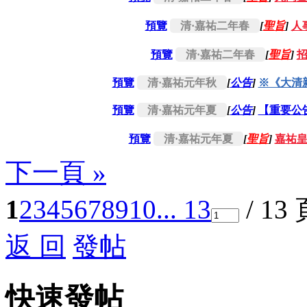
預覽
清·嘉祐二年春
[
聖旨
]
人
預覽
清·嘉祐二年春
[
聖旨
]
預覽
清·嘉祐元年秋
[
公告
]
※《大清
預覽
清·嘉祐元年夏
[
公告
]
【重要公
預覽
清·嘉祐元年夏
[
聖旨
]
嘉祐
下一頁 »
1
2
3
4
5
6
7
8
9
10
... 13
/ 13
返 回
發帖
快速發帖