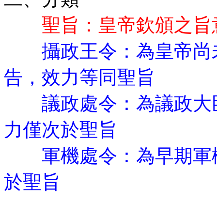
聖旨：皇帝欽頒之旨意
攝政王令：為皇帝尚未
告，效力等同聖旨
議政處令：為議政大臣
力僅次於聖旨
軍機處令：為早期軍機
於聖旨