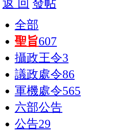
返 回
發帖
全部
聖旨
607
攝政王令
3
議政處令
86
軍機處令
565
六部公告
公告
29