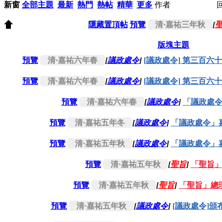
新窗
全部主題
最新
熱門
熱帖
精華
更多
作者
隱藏置頂帖
預覽
清·嘉祐三年秋
[
版塊主題
預覽
清·嘉祐六年春
[
議政處令
]
[議政處令] 第三百
預覽
清·嘉祐六年春
[
議政處令
]
[議政處令] 第三百
預覽
清·嘉祐六年春
[
議政處令
]
「議政處
預覽
清·嘉祐五年冬
[
議政處令
]
「議政處令」
預覽
清·嘉祐五年秋
[
議政處令
]
「議政處令」
預覽
清·嘉祐五年秋
[
聖旨
]
「聖旨
預覽
清·嘉祐五年秋
[
聖旨
]
「聖旨」總
預覽
清·嘉祐五年秋
[
議政處令
]
[議政處令]