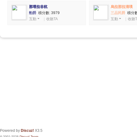
那塔拉谷杭
烏拉那拉清瑛
勳爵
積分數: 3979
三品民爵
積分數:
互動
|
收聽TA
互動
|
收聽T
Powered by
Discuz!
X3.5
© 2001-2026
Discuz! Team
.