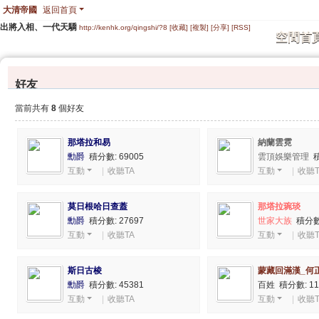
大清帝國
返回首頁
出將入相、一代天驕
http://kenhk.org/qingshi/?8
[收藏]
[複製]
[分享]
[RSS]
空間首
好友
當前共有
8
個好友
那塔拉和易
納蘭雲霓
勳爵
積分數: 69005
雲頂娛樂管理
積
互動
|
收聽TA
互動
|
收聽T
莫日根哈日查蓋
那塔拉琬琰
勳爵
積分數: 27697
世家大族
積分數:
互動
|
收聽TA
互動
|
收聽T
斯日古棱
蒙藏回滿漢_何
勳爵
積分數: 45381
百姓 積分數: 11
互動
|
收聽TA
互動
|
收聽T