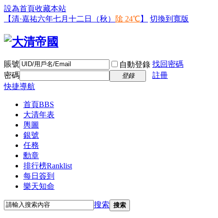
設為首頁
收藏本站
【清·嘉祐六年七月十二日（秋）
隂 24℃
】
切換到寬版
賬號
找回密碼
自動登錄
密碼
註冊
登錄
快捷導航
首頁
BBS
大清年表
輿圖
銀號
任務
勳章
排行榜
Ranklist
每日簽到
樂天知命
搜索
搜索