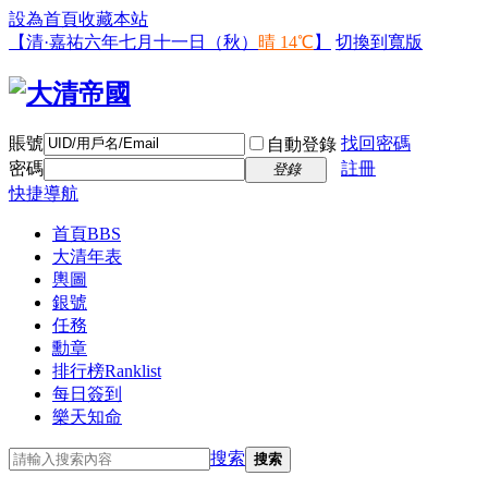
設為首頁
收藏本站
【清·嘉祐六年七月十一日（秋）
晴 14℃
】
切換到寬版
賬號
找回密碼
自動登錄
密碼
註冊
登錄
快捷導航
首頁
BBS
大清年表
輿圖
銀號
任務
勳章
排行榜
Ranklist
每日簽到
樂天知命
搜索
搜索