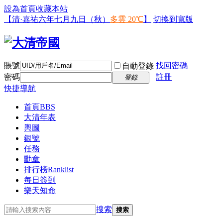
設為首頁
收藏本站
【清·嘉祐六年七月九日（秋）
多雲 20℃
】
切換到寬版
賬號
找回密碼
自動登錄
密碼
註冊
登錄
快捷導航
首頁
BBS
大清年表
輿圖
銀號
任務
勳章
排行榜
Ranklist
每日簽到
樂天知命
搜索
搜索