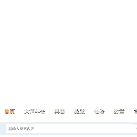
首頁
大清年表
輿圖
銀號
任務
勳章