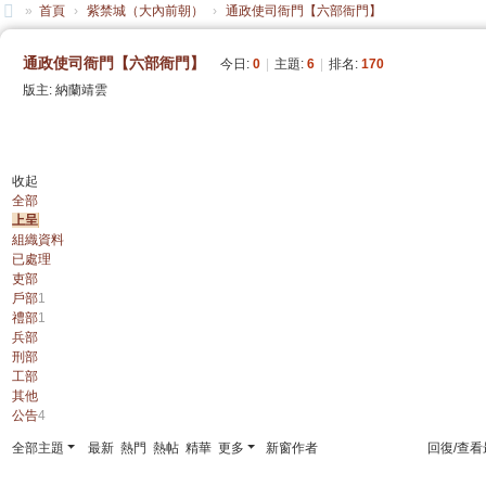
»
首頁
›
紫禁城（大內前朝）
›
通政使司衙門【六部衙門】
大
通政使司衙門【六部衙門】
今日:
0
|
主題:
6
|
排名:
170
清
版主:
納蘭靖雲
帝
國
發帖
收起
全部
上呈
組織資料
已處理
吏部
戶部
1
禮部
1
兵部
刑部
工部
其他
公告
4
全部主題
最新
熱門
熱帖
精華
更多
新窗
作者
回復/查看