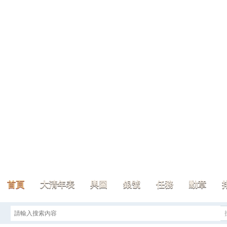
首頁
大清年表
輿圖
銀號
任務
勳章