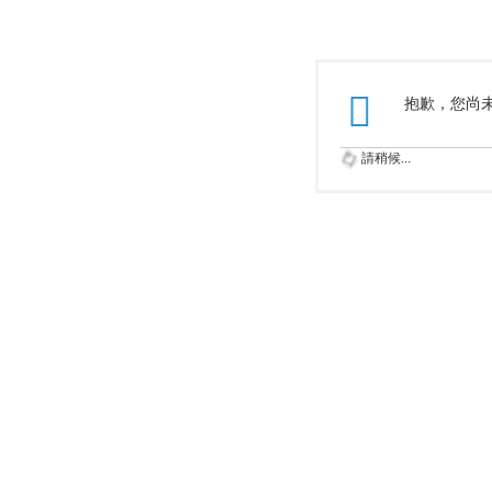
抱歉，您尚
請稍候...