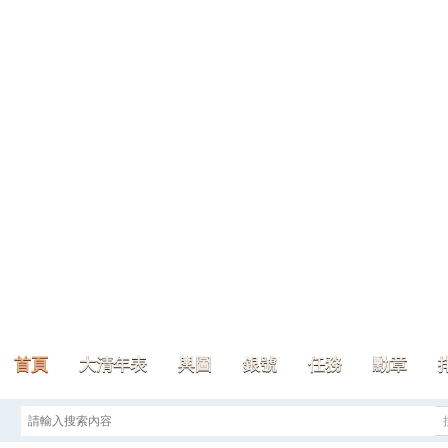
首頁
大清年表
輿圖
銀號
任務
勳章