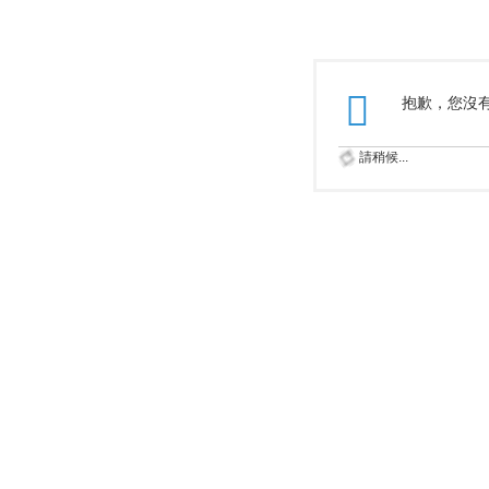
抱歉，您沒
請稍候...