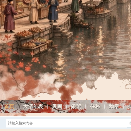
首頁
大清年表
輿圖
銀號
任務
勳章