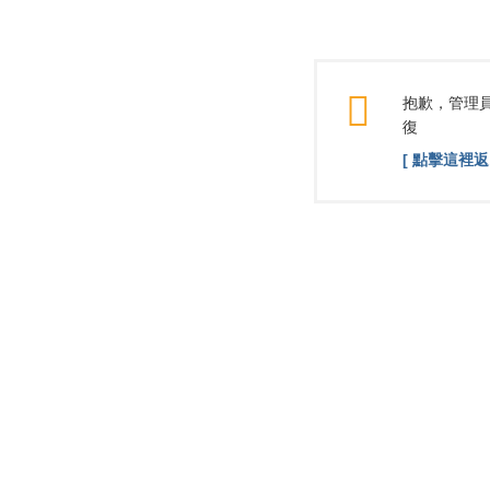
抱歉，管理員
復
[ 點擊這裡返