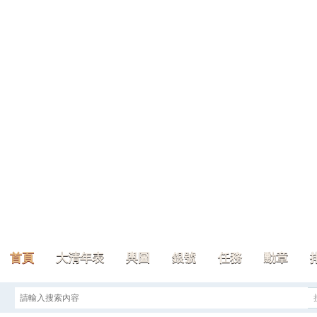
首頁
大清年表
輿圖
銀號
任務
勳章