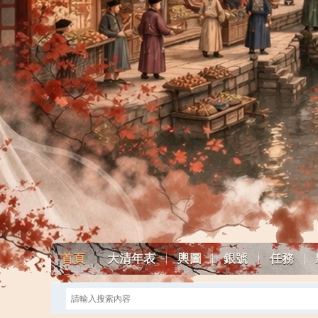
首頁
大清年表
輿圖
銀號
任務