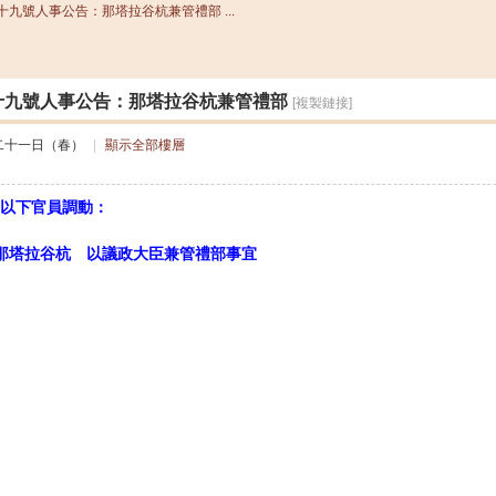
十九號人事公告：那塔拉谷杭兼管禮部 ...
搜
十九號人事公告：那塔拉谷杭兼管禮部
[複製鏈接]
索
二十一日（春）
|
顯示全部樓層
以下官員調動：
那塔拉谷杭 以議政大臣兼管禮部事宜