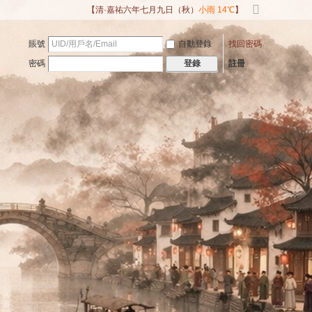
【清·嘉祐六年七月九日（秋）
小雨 14℃
】
切
換
賬號
自動登錄
找回密碼
到
寬
密碼
註冊
登錄
版