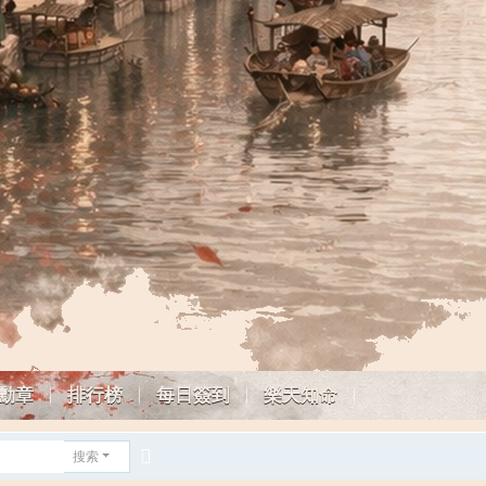
勳章
排行榜
每日簽到
樂天知命
搜索