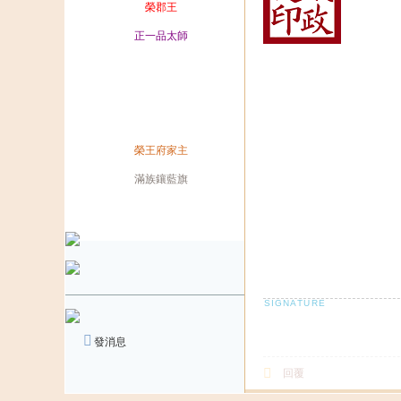
爵位
榮郡王
榮銜
正一品太師
官職
兼職
兼職
身份
榮王府家主
旗籍
滿族鑲藍旗
配偶
發消息
回覆