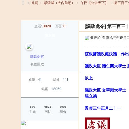
»
首頁
›
紫禁城（大內前朝）
›
午門【公告天下】
›
第三百三
大
發帖
清
[議政處令]
第三百三
查看:
3028
|
回覆:
0
帝
張立德
國
發表於
清·嘉祐元年正月
茲根據議政處決議，作出
朝廷命官
襄佐國政
議政大臣 體仁閣大學士
以上
威望
41
聖眷
441
銀兩
18059
議政大臣 文華殿大學士
張立德
879
6873
8906
景貞三年正月二十一
主題
回帖
積分