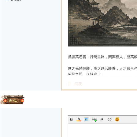
嘗讀萬卷書，行萬里路，閱萬種人，歷萬
世之光怪陸離，事之跌宕離奇，人之形形
俯仰之間，俱歸塵土。
王侯將相，刀兵功業，亦復如是。
回覆
況乎骨肉離散，師友凋零，又何足道哉。
獨絕倫之故事，代代相傳，傳唱不休；
發帖
故事中人，身雖歿而神不滅，是謂不朽。
歷代執筆載事者，
其功大矣，其名遠矣。