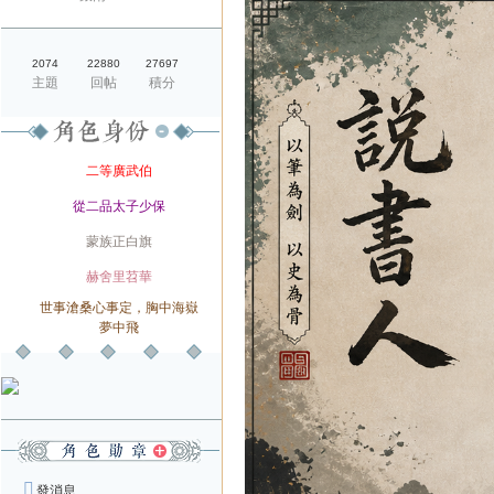
2074
22880
27697
主題
回帖
積分
爵位
二等廣武伯
榮銜
從二品太子少保
旗籍
蒙族正白旗
配偶
赫舍里苕華
世事滄桑心事定，胸中海嶽
軍種
夢中飛
發消息