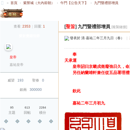
»
首頁
›
紫禁城（大內前朝）
›
午門【公告天下】
›
九門暨禮部增員
大
發帖
清
[
聖旨
]
九門暨禮部增員
查看:
2353
|
回覆:
1
[複製鏈接]
帝
愛新覺羅恆錚
國
發表於
清·嘉祐二年三月九日（春）
|
奉
皇帝
天承運
嘉祐皇帝
皇帝詔曰京畿戍衛廢弛日久，命莫
另任納蘭靖軒兼任從五品署理禮部
威望
193
聖眷
0
銀兩
300000
欽此
嘉祐二年三月初九
95
613
2284
主題
回帖
積分