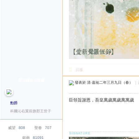
回覆
莫日根哈日查蓋
發表於
清·嘉祐二年三月九日（春）
|
臣領旨謝恩，吾皇萬歲萬歲萬萬歲
勳爵
科爾沁右翼前旗郡王世子
威望
808
聖眷
707
銀兩
81091