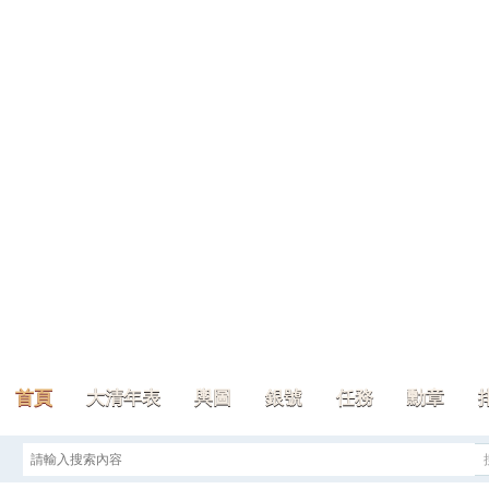
首頁
大清年表
輿圖
銀號
任務
勳章