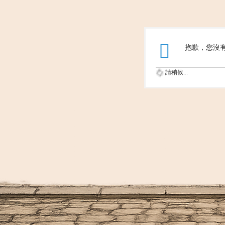
抱歉，您沒
請稍候...