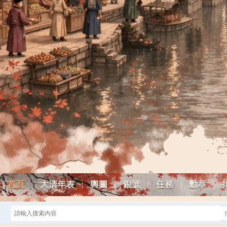
首頁
大清年表
輿圖
銀號
任務
勳章