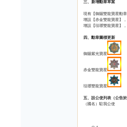
三、新增勳章草案
現有【御賜雙龍寶星勳章
增設【赤金雙龍寶星】，
增設【琺瑯雙龍寶星】，
四、勳章圖標更新
御賜紫光寶星
赤金雙龍寶星
琺瑯雙龍寶星
五、設公使列表（公告於
（國名）駐