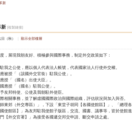
革新
搜
革新
[複製鏈接]
索
六日（秋）
|
顯示全部樓層
度，展現我朝友好、積極參與國際事務，制定外交政策如下：
駐我之公使，應以個人代表法人帳號，代表國家法人行使外交權。
應被授「（該國外交官銜）駐我公使」。
應授「（國名）出使大臣」。
國應授「（國名）駐我公使」。
予友邦特使、公使及我朝駐外使臣。
際相關事務，並了解虛國國際政治與國際組織，評估狀況與加入與否。
師東郊（外交專區）」，下設「東堂子胡同【各國使館區】」、「總理各
國使館區】」為友邦駐我使館子版區，交流、國書、議事等，皆於使館進
門【外交官署】」為接受各國遞交邦交申請、斷交申請之處。