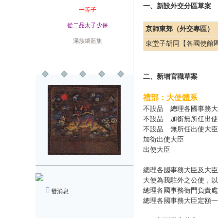
一、新設外交分區草案
爵位
一等子
榮銜
從二品太子少保
京師東郊（外交專區）
旗籍
滿族鑲藍旗
東堂子胡同【各國使館
配偶
二、新增官職草案
禮部：大使體系
不設品 總理各國
不設品 加銜無所任
不設品 無所任出
加銜出使
出使
總理各國事務大臣及大臣
大使為我駐外之公使，以
總理各國事務衙門負責處
發消息
總理各國事務大臣定額一