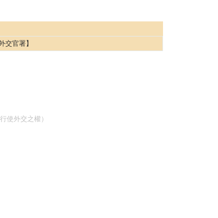
外交官署】
行使外交之權）