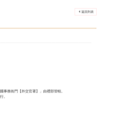
返回列表
國事務衙門【外交官署】」由禮部管轄。
行。