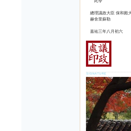
此令
總理議政大臣 保和殿
赫舍里蘇勒
嘉祐三年八月初六