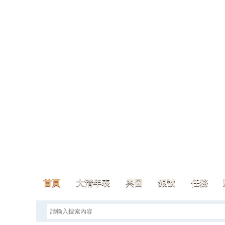
首頁
大清年表
輿圖
銀號
任務