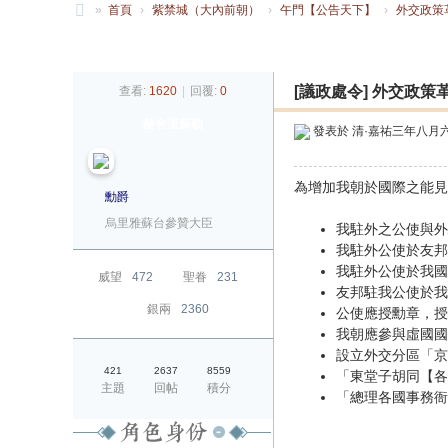
»
首頁
›
紫禁城（大內前朝）
›
午門【公告天下】
›
外交政策
大
發帖
清
[議政處令]
外交政策
查看:
1620
|
回覆:
0
帝
赫舍里蘇勒
國
發表於
清·嘉祐三年八月
為增加我朝於國際之能見
勳爵
烏里雅蘇台參贊大臣
我駐外之公使與外
我駐外公使於友邦
我駐外公使於我國
威望
472
聖眷
231
友邦駐我公使於我
銀兩
2360
公使應授勳章，授
我朝應參與虛國國
設立外交分區「京
421
2637
8559
「東堂子胡同【各
主題
回帖
積分
「總理各國事務衙