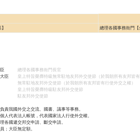
區】
總理各國事務衙門【
事務大臣
總理各國事務衙門長官
出使大臣
皇上特旨榮膺特級無常駐地友邦外交使節（於我朝所有友邦皆有
使大臣
無常駐地友邦外交使節（於我朝所有友邦皆有行使外交之權）
大臣
皇上特旨榮膺特級駐友邦外交使節
大臣
駐友邦外交使節
負責我國外交之交流、國書、議事等事務。
個人代表法人帳號，代表國家法人行使外交權。
理各國遞交邦交申請、斷交申請。
員；大臣無定額。