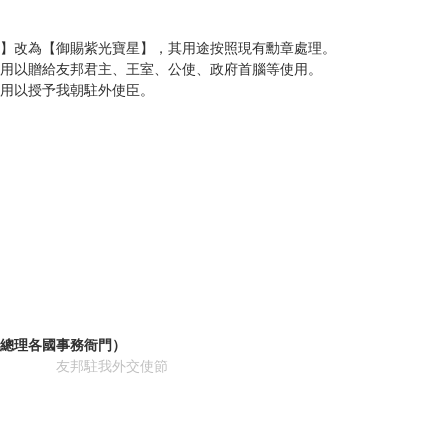
】改為【御賜紫光寶星】，其用途按照現有勳章處理。
用以贈給友邦君主、王室、公使、政府首腦等使用。
用以授予我朝駐外使臣。
總理各國事務衙門）
我公使
友邦駐我外交使節