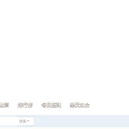
勳章
排行榜
每日簽到
樂天知命
搜索