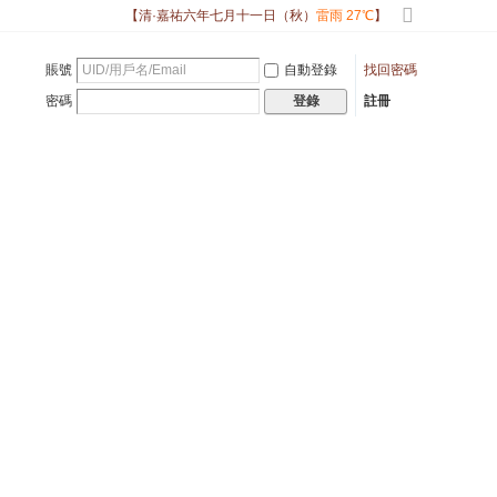
【清·嘉祐六年七月十一日（秋）
雷雨 27℃
】
切
換
賬號
自動登錄
找回密碼
到
寬
密碼
註冊
登錄
版