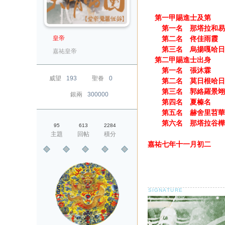
第一甲賜進士及第
第一名 那塔拉和易
皇帝
第二名 佟佳雨霞
第三名 烏揚嘎哈日
嘉祐皇帝
第二甲賜進士出身
第一名 張沐霖
威望
193
聖眷
0
第二名 莫日根哈日
第三名 郭絡羅景翊
銀兩
300000
第四名 夏榛名
第五名 赫舍里苕華
第六名 那塔拉谷樺
95
613
2284
主題
回帖
積分
嘉祐七年十一月初二