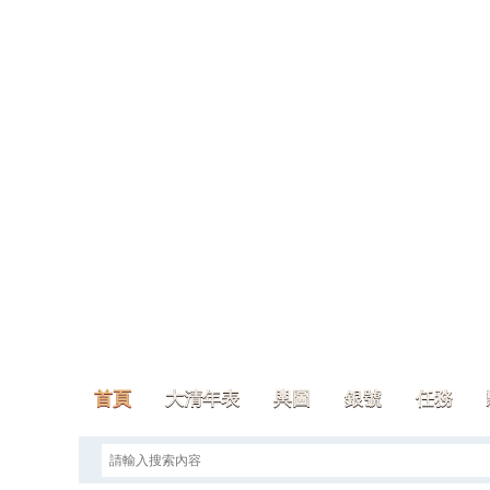
首頁
大清年表
輿圖
銀號
任務