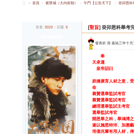
»
首頁
›
紫禁城（大內前朝）
›
午門【公告天下】
›
癸卯恩科
大
發帖
清
[
聖旨
]
癸卯恩科舉考
查看:
3020
|
回覆:
6
帝
愛新覺羅恆錚
國
發表於
清·嘉祐三年十
奉
天承運
皇帝詔曰
朕擁廣育人材之意，受
命
襄贊選舉監試考官 
襄贊選舉監試考官 
總理選舉監試主考官 
選舉監試考官 佟
開恩舉之科，舉鴻博之
遂以施恩特沛、加惠藝
培億兆輩有用人材，俾