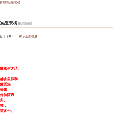
舉考完結暨黃榜
搜
完結暨黃榜
[複製鏈接]
索
月五日（冬）
|
顯示全部樓層
蘭蕙侯之請。
赫舍里蘇勒
蘭秀深
楊露
佳雨霏
典。
林，
茲多士。