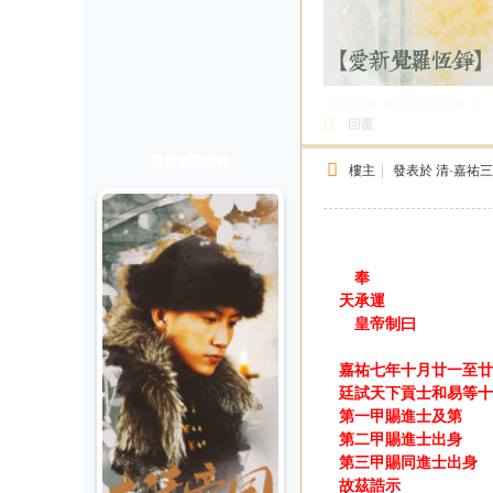
回覆
愛新覺羅恆錚
樓主
|
發表於
清·嘉祐
奉
天承運
皇帝制曰
嘉祐七年十月廿一至廿
廷試天下貢士和易等十
第一甲賜進士及第
第二甲賜進士出身
第三甲賜同進士出身
故茲誥示