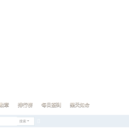
勳章
排行榜
每日簽到
樂天知命
搜索