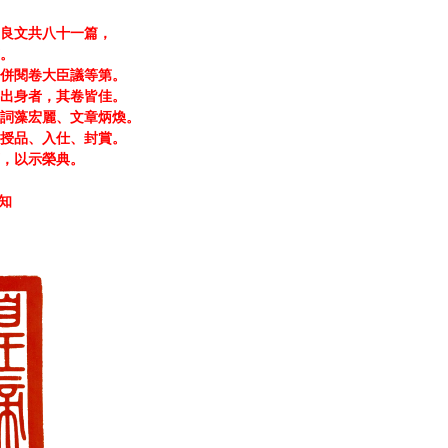
良文共八十一篇，
。
併閱卷大臣議等第。
出身者，其卷皆佳。
詞藻宏麗、文章炳煥。
授品、入仕、封賞。
，以示榮典。
知