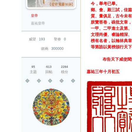
今，舉考已畢。
鄉、會、殿三試，佳篇
皇帝
質、量俱足，古今未有
朕覽答卷，硃批文章，
嘉祐皇帝
一甲、二甲進士及第、
文理尚優、睿論精深、
威望
193
聖眷
0
榜有名者，以翰林典章
等第誥以黃榜頒行天下
銀兩
300000
布告天下咸使聞
95
613
2284
嘉祐三年十月初五
主題
回帖
積分