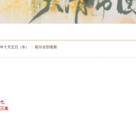
三年十月五日（冬）
|
顯示全部樓層
七
三名