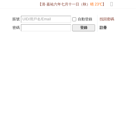
【清·嘉祐六年七月十一日（秋）
晴 23℃
】
切
換
賬號
自動登錄
找回密碼
到
寬
密碼
註冊
登錄
版