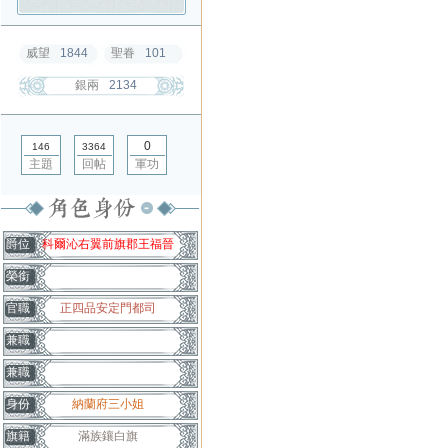
威望
1844
聖眷
101
銀兩
2134
0
146
3364
主題
回帖
軍功
爵位
科爾沁右翼前旗郡王福晉
榮銜
官職
正四品安定門都司
兼職
兼職
身份
納蘭府三小姐
旗籍
滿族鑲白旗