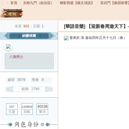
»
首頁
›
京師九門（綜合區）
›
柳影西庭【藝文清談】
›
宣武門【曲韻留聲
大
發帖
清
[華語音樂]
【迎新春周遊天下】
查看:
902
|
回覆:
1
帝
納蘭靖颺
國
發表於
清·嘉祐四年正月十七日（春）
八旗將士
威望
3079
聖眷
9
銀兩
2790
40236
157
120803
主題
回帖
軍功