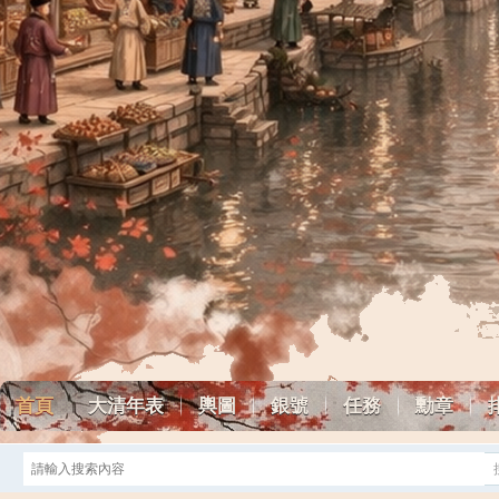
首頁
大清年表
輿圖
銀號
任務
勳章