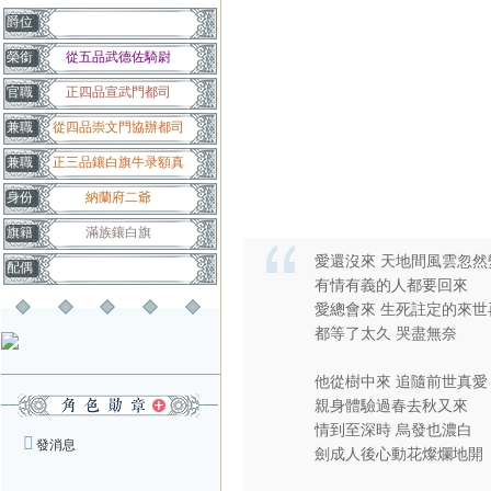
爵位
榮銜
從五品武德佐騎尉
官職
正四品宣武門都司
兼職
從四品崇文門協辦都司
兼職
正三品鑲白旗牛录額真
身份
納蘭府二爺
旗籍
滿族鑲白旗
愛還沒來 天地間風雲忽然
配偶
有情有義的人都要回來
愛總會來 生死註定的來世
都等了太久 哭盡無奈
他從樹中來 追隨前世真愛
親身體驗過春去秋又來
情到至深時 烏發也濃白
發消息
劍成人後心動花燦爛地開