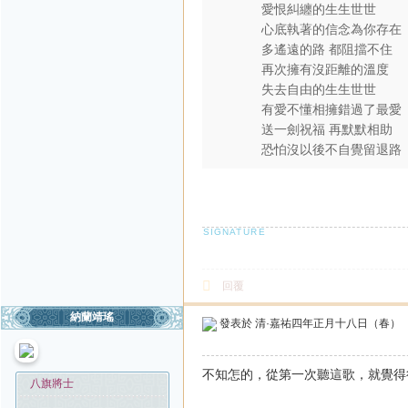
愛恨糾纏的生生世世
心底執著的信念為你存在
多遙遠的路 都阻擋不住
再次擁有沒距離的溫度
失去自由的生生世世
有愛不懂相擁錯過了最愛
送一劍祝福 再默默相助
恐怕沒以後不自覺留退路
回覆
納蘭靖瑤
發表於
清·嘉祐四年正月十八日（春）
不知怎的，從第一次聽這歌，就覺得
八旗將士