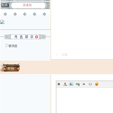
配偶
逍遙侯
發消息
回覆
發帖