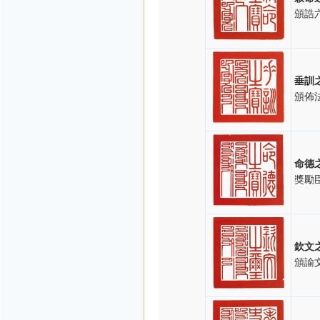
頒誥
垂訓
頒佈
命德
獎勵
欽文
頒諭