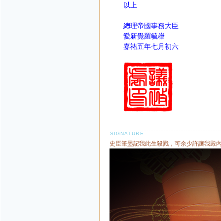
以上
總理帝國事務大臣
愛新覺羅毓嵂
嘉祐五年七月初六
史臣筆墨記我此生殺戮，可余少許讓我殿內燈下