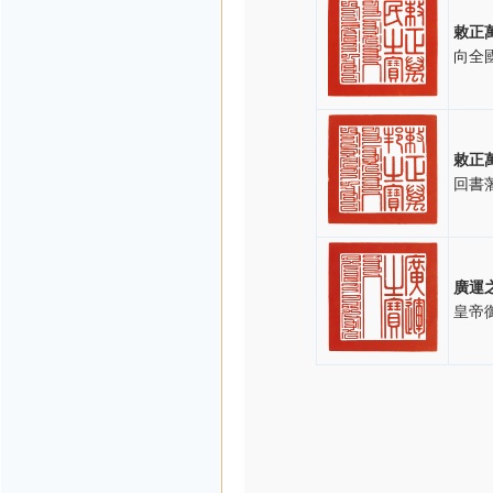
敕正
向全
敕正
回書
廣運
皇帝