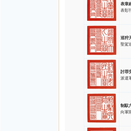
表章
表彰
巡狩
聖駕
討罪
派遣
制馭
向軍