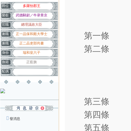
爵位
多羅怡郡王
榮銜
武德騎尉／牛录章京
官職
總理議政大臣
第一條 印
兼職
正一品保和殿大學士
兼職
正二品吏部尚書
第二條 
身份
瑞和皇六子
一、
旗籍
正藍旗
配偶
二、
三、
第三條 寶
第四條 官
發消息
第五條 職