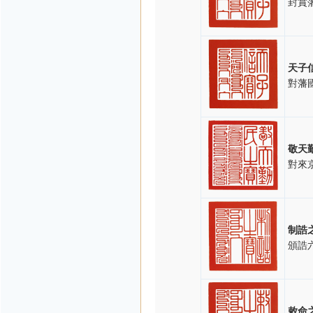
封賞
天子
對藩
敬天
對來
制誥
頒誥
敕命