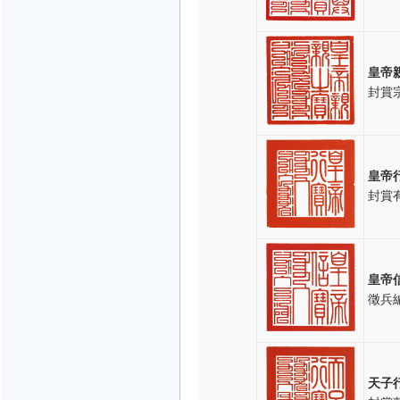
皇帝
封賞
皇帝
封賞
皇帝
徵兵
天子