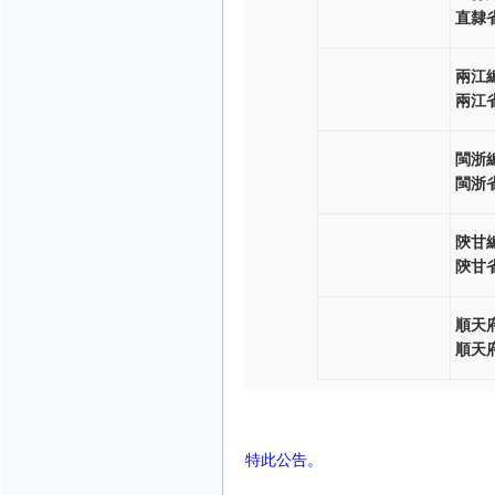
直隸
兩江
兩江
閩浙
閩浙
陝甘
陝甘
順天
順天
特此公告。