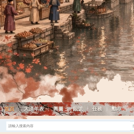
首頁
大清年表
輿圖
銀號
任務
勳章