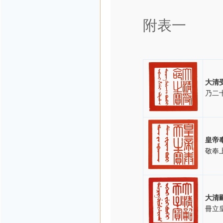
附表一
大清
乃二
皇帝
敬奉
大清
冊立