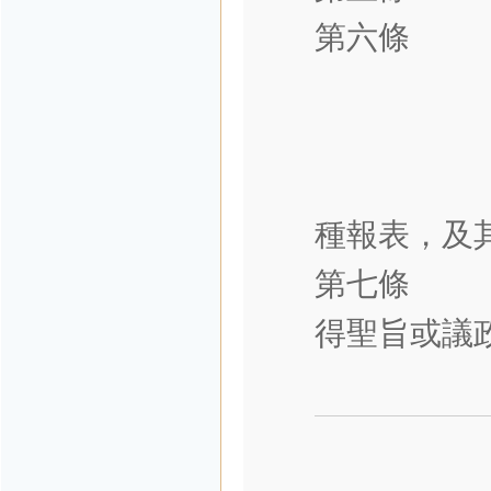
第六條 
一、寶璽
二、官印
三、職章
種報表，及
第七條 本
得聖旨或議