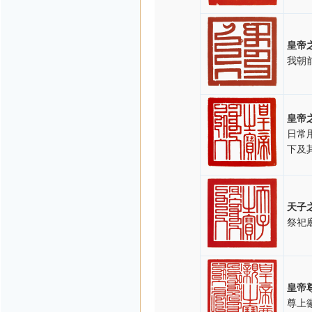
皇帝
我朝
皇帝
日常
下及
天子
祭祀
皇帝
尊上