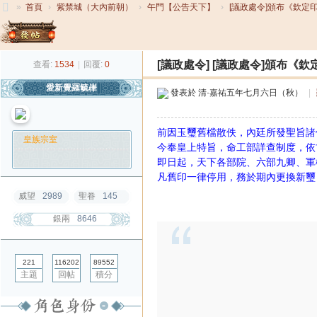
»
首頁
›
紫禁城（大內前朝）
›
午門【公告天下】
›
[議政處令]頒布《欽定印
大
發帖
清
[議政處令]
[議政處令]頒布《
查看:
1534
|
回覆:
0
帝
愛新覺羅毓嵂
國
發表於
清·嘉祐五年七月六日（秋）
|
前因玉璽舊檔散佚，內廷所發聖旨諸
皇族宗室
今奉皇上特旨，命工部詳查制度，依
即日起，天下各部院、六部九卿、軍
凡舊印一律停用，務於期內更換新璽
威望
2989
聖眷
145
銀兩
8646
221
116202
89552
主題
回帖
積分