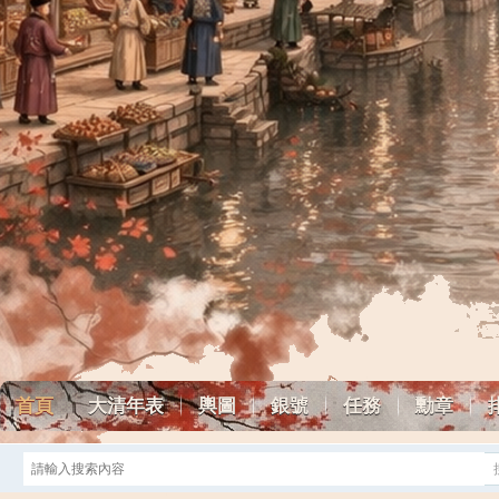
首頁
大清年表
輿圖
銀號
任務
勳章