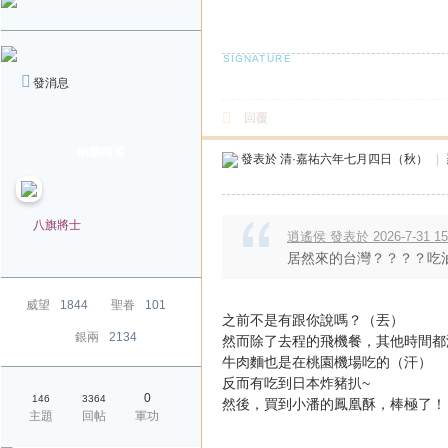
發消息
回覆
納蘭靖瑤
發表於
清·嘉祐六年七月四日（秋）
|
八旗將士
逍遙侯 發表於 2026-7-31 15
居然來的台灣？？？？吃
威望
1844
聖眷
101
之前不是有跟你說嗎？（丟）
銀兩
2134
然而除了去程的飛機餐，其他時間都
牛肉麵也是在桃園機場吃的（汗）
反而有吃到日本炸豬扒~
0
146
3364
然後，買到小潘的鳳凰酥，棒極了！
主題
回帖
軍功