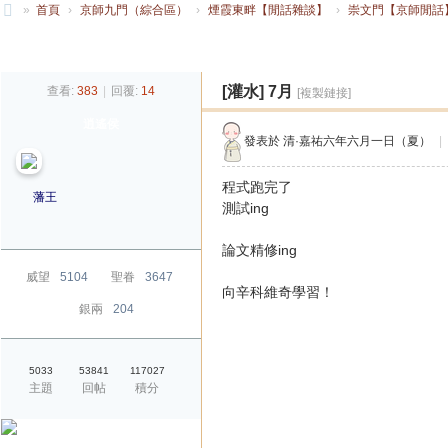
»
首頁
›
京師九門（綜合區）
›
煙霞東畔【閒話雜談】
›
崇文門【京師閒話
大
發帖
清
[灌水]
7月
查看:
383
|
回覆:
14
[複製鏈接]
帝
逍遙侯
國
發表於
清·嘉祐六年六月一日（夏）
|
程式跑完了
藩王
測試ing
論文精修ing
威望
5104
聖眷
3647
向辛科維奇學習！
銀兩
204
5033
53841
117027
主題
回帖
積分