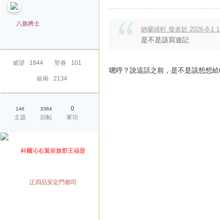
八旗將士
納蘭靖軒 發表於 2026-8-1 12
是不是該寫遊記
威望
1844
聖眷
101
嗯哼？說這話之前，是不是該想想給
銀兩
2134
0
146
3364
主題
回帖
軍功
爵位
科爾沁右翼前旗郡王福晉
榮銜
官職
正四品安定門都司
兼職
兼職