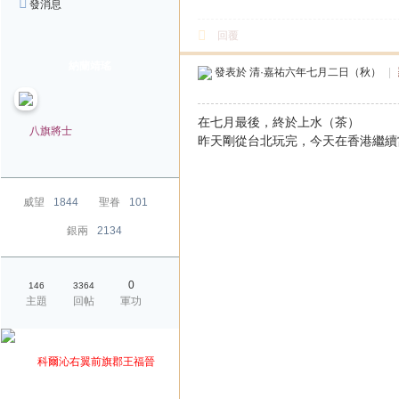
發消息
回覆
納蘭靖瑤
發表於
清·嘉祐六年七月二日（秋）
|
在七月最後，終於上水（茶）
八旗將士
昨天剛從台北玩完，今天在香港繼續
威望
1844
聖眷
101
銀兩
2134
0
146
3364
主題
回帖
軍功
爵位
科爾沁右翼前旗郡王福晉
榮銜