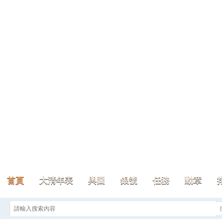
首頁
大清年表
輿圖
銀號
任務
勳章