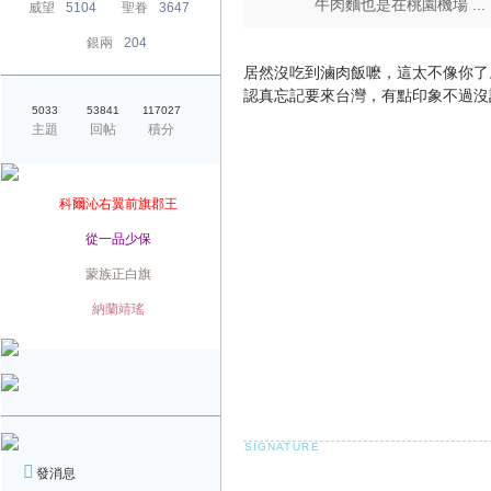
牛肉麵也是在桃園機場 ...
威望
5104
聖眷
3647
銀兩
204
居然沒吃到滷肉飯嚒，這太不像你了
認真忘記要來台灣，有點印象不過沒
5033
53841
117027
主題
回帖
積分
爵位
科爾沁右翼前旗郡王
榮銜
從一品少保
旗籍
蒙族正白旗
配偶
納蘭靖瑤
發消息