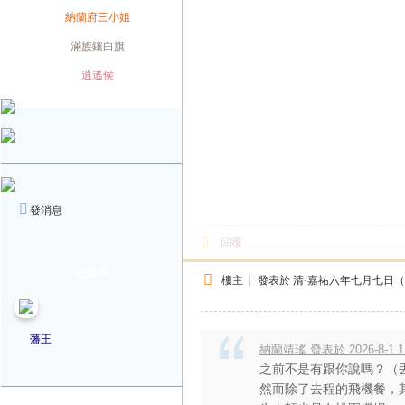
身份
納蘭府三小姐
旗籍
滿族鑲白旗
配偶
逍遙侯
發消息
回覆
逍遙侯
樓主
|
發表於
清·嘉祐六年七月七日
藩王
納蘭靖瑤 發表於 2026-8-1 11
之前不是有跟你說嗎？（
然而除了去程的飛機餐，