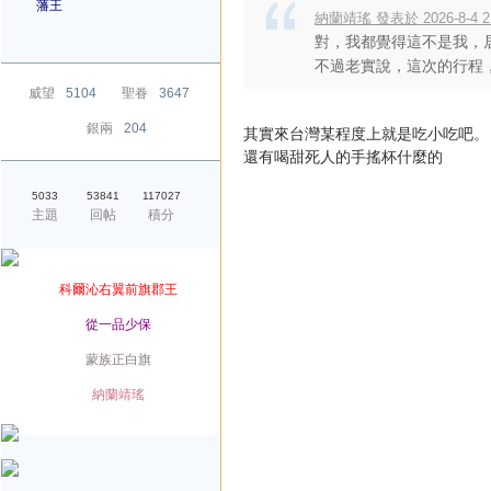
藩王
納蘭靖瑤 發表於 2026-8-4 21
對，我都覺得這不是我，
不過老實說，這次的行程，
威望
5104
聖眷
3647
銀兩
204
其實來台灣某程度上就是吃小吃吧。
還有喝甜死人的手搖杯什麼的
5033
53841
117027
主題
回帖
積分
爵位
科爾沁右翼前旗郡王
榮銜
從一品少保
旗籍
蒙族正白旗
配偶
納蘭靖瑤