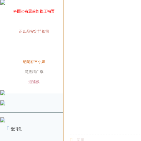
爵位
科爾沁右翼前旗郡王福晉
榮銜
官職
正四品安定門都司
兼職
兼職
身份
納蘭府三小姐
旗籍
滿族鑲白旗
配偶
逍遙侯
發消息
回覆