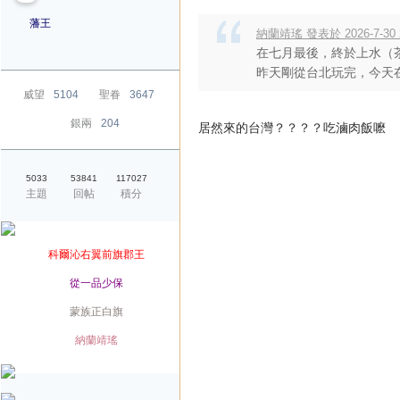
藩王
納蘭靖瑤 發表於 2026-7-30 2
在七月最後，終於上水（
昨天剛從台北玩完，今天在
威望
5104
聖眷
3647
銀兩
204
居然來的台灣？？？？吃滷肉飯嚒
5033
53841
117027
主題
回帖
積分
爵位
科爾沁右翼前旗郡王
榮銜
從一品少保
旗籍
蒙族正白旗
配偶
納蘭靖瑤