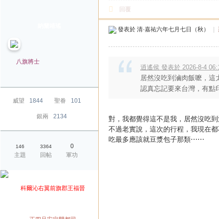
回覆
納蘭靖瑤
發表於
清·嘉祐六年七月七日（秋）
|
八旗將士
逍遙侯 發表於 2026-8-4 06:
居然沒吃到滷肉飯嚒，這
認真忘記要來台灣，有點印
威望
1844
聖眷
101
銀兩
2134
對，我都覺得這不是我，居然沒吃到
不過老實說，這次的行程，我現在都
吃最多應該就豆漿包子那類⋯⋯
0
146
3364
主題
回帖
軍功
爵位
科爾沁右翼前旗郡王福晉
榮銜