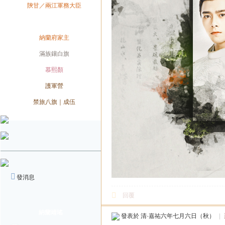
兼職
陝甘／兩江軍務大臣
兼職
身份
納蘭府家主
旗籍
滿族鑲白旗
配偶
慕熙顏
營號
護軍營
軍種
禁旅八旗｜成伍
發消息
回覆
納蘭靖瑤
發表於
清·嘉祐六年七月六日（秋）
|