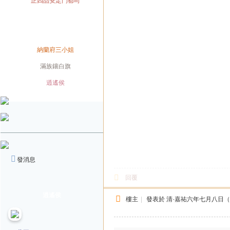
官職
正四品安定門都司
兼職
兼職
身份
納蘭府三小姐
旗籍
滿族鑲白旗
配偶
逍遙侯
發消息
回覆
逍遙侯
樓主
|
發表於
清·嘉祐六年七月八日