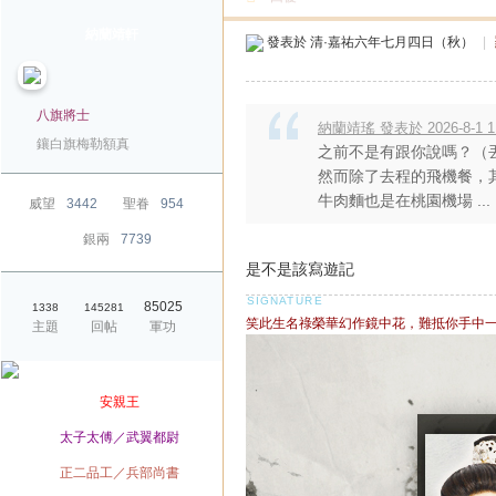
納蘭靖軒
發表於
清·嘉祐六年七月四日（秋）
|
八旗將士
納蘭靖瑤 發表於 2026-8-1 11
鑲白旗梅勒額真
之前不是有跟你說嗎？（
然而除了去程的飛機餐，
牛肉麵也是在桃園機場 ...
威望
3442
聖眷
954
銀兩
7739
是不是該寫遊記
85025
1338
145281
笑此生名祿榮華幻作鏡中花，難抵你手中
主題
回帖
軍功
爵位
安親王
榮銜
太子太傅／武翼都尉
官職
正二品工／兵部尚書