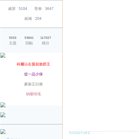
威望
5104
聖眷
3647
銀兩
204
5033
53841
117027
主題
回帖
積分
爵位
科爾沁右翼前旗郡王
榮銜
從一品少保
旗籍
蒙族正白旗
配偶
納蘭靖瑤