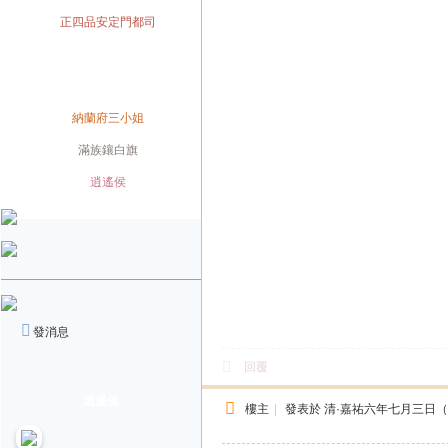
官職
正四品安定門都司
兼職
兼職
身份
納蘭府三小姐
旗籍
滿族鑲白旗
配偶
逍遙侯
發消息
回覆
逍遙侯
樓主
|
發表於
清·嘉祐六年七月三日