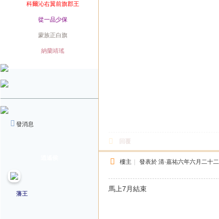
爵位
科爾沁右翼前旗郡王
榮銜
從一品少保
旗籍
蒙族正白旗
配偶
納蘭靖瑤
發消息
回覆
逍遙侯
樓主
|
發表於
清·嘉祐六年六月二十
馬上7月結束
藩王