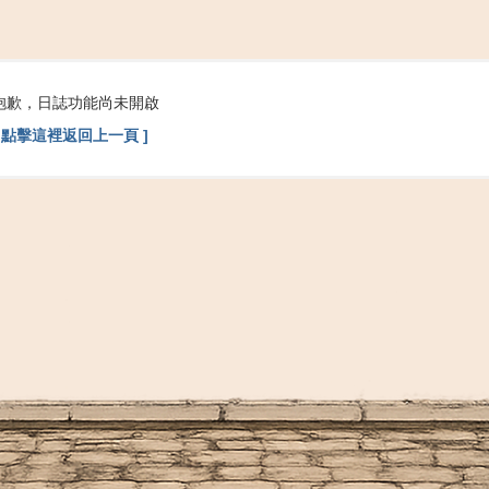
搜
抱歉，日誌功能尚未開啟
索
[ 點擊這裡返回上一頁 ]