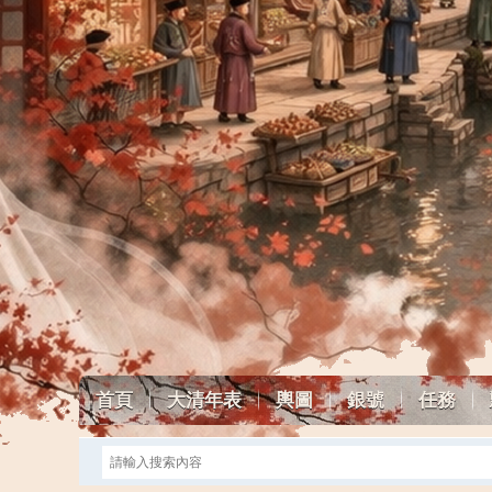
首頁
大清年表
輿圖
銀號
任務