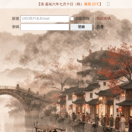
【清·嘉祐六年七月十日（秋）
暴雨 22℃
】
切
換
賬號
自動登錄
找回密碼
到
寬
密碼
註冊
登錄
版