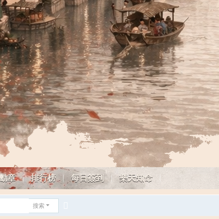
勳章
排行榜
每日簽到
樂天知命
搜索