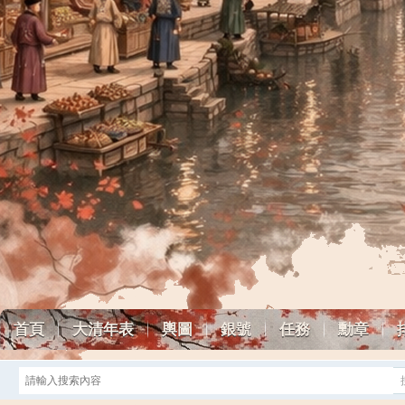
首頁
大清年表
輿圖
銀號
任務
勳章