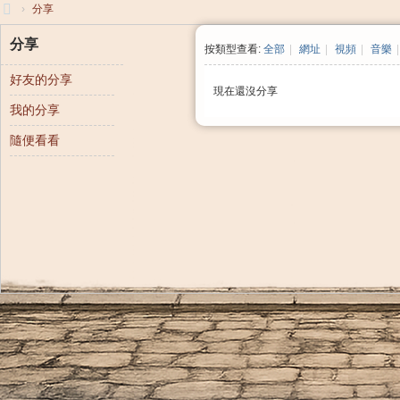
›
分享
大
分享
按類型查看:
全部
|
網址
|
視頻
|
音樂
|
清
好友的分享
帝
現在還沒分享
我的分享
國
隨便看看