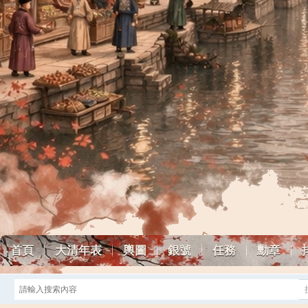
首頁
大清年表
輿圖
銀號
任務
勳章