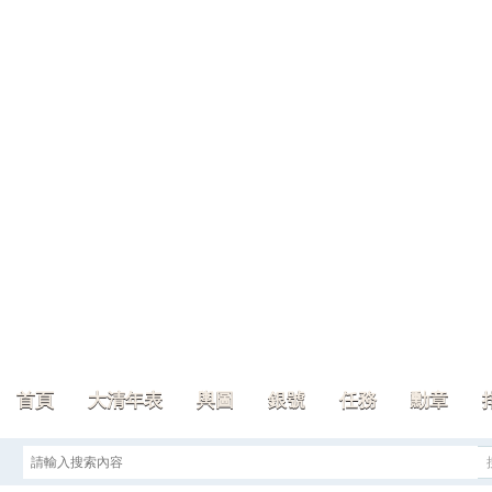
首頁
大清年表
輿圖
銀號
任務
勳章