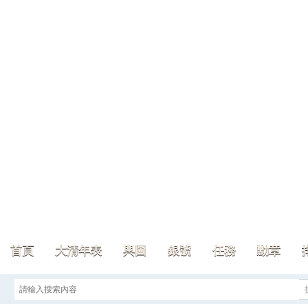
首頁
大清年表
輿圖
銀號
任務
勳章