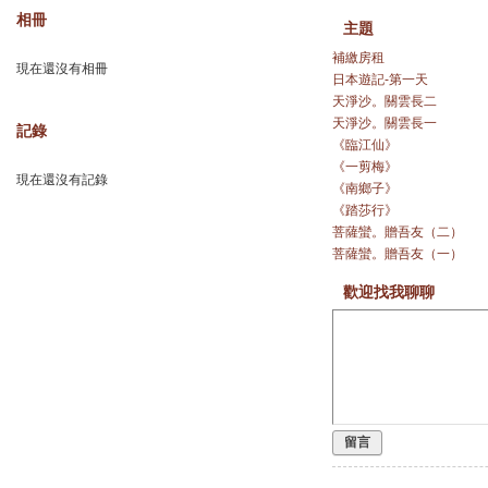
相冊
主題
補繳房租
現在還沒有相冊
日本遊記-第一天
天淨沙。關雲長二
天淨沙。關雲長一
記錄
《臨江仙》
《一剪梅》
現在還沒有記錄
《南鄉子》
《踏莎行》
菩薩蠻。贈吾友（二）
菩薩蠻。贈吾友（一）
歡迎找我聊聊
留言