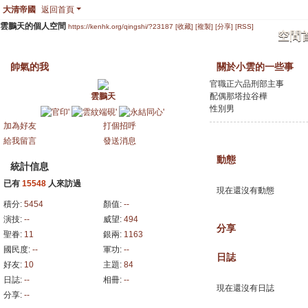
大清帝國
返回首頁
雲鵬天的個人空間
https://kenhk.org/qingshi/?23187
[收藏]
[複製]
[分享]
[RSS]
空間
帥氣的我
關於小雲的一些事
官職
正六品刑部主事
雲鵬天
配偶
那塔拉谷樺
性別
男
加為好友
打個招呼
給我留言
發送消息
動態
統計信息
已有
15548
人來訪過
現在還沒有動態
積分:
5454
顏值:
--
演技:
--
威望:
494
分享
聖眷:
11
銀兩:
1163
國民度:
--
軍功:
--
日誌
好友:
10
主題:
84
日誌:
--
相冊:
--
現在還沒有日誌
分享:
--