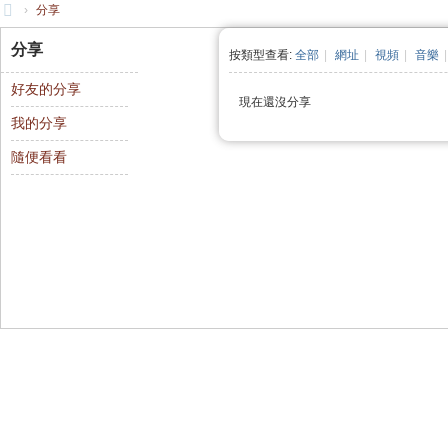
›
分享
大
分享
按類型查看:
全部
|
網址
|
視頻
|
音樂
|
清
好友的分享
帝
現在還沒分享
我的分享
國
隨便看看