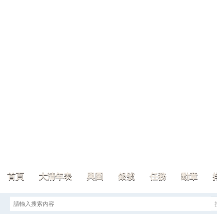
首頁
大清年表
輿圖
銀號
任務
勳章