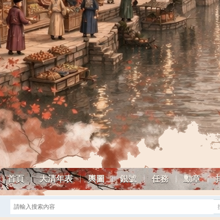
首頁
大清年表
輿圖
銀號
任務
勳章