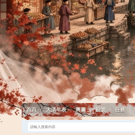
首頁
大清年表
輿圖
銀號
任務