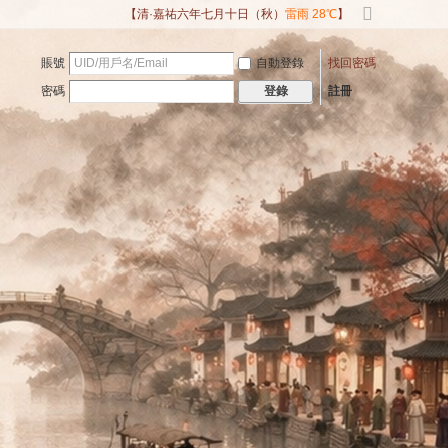
【清·嘉祐六年七月十日（秋）
雷雨 28℃
】
切
換
賬號
自動登錄
找回密碼
到
寬
密碼
註冊
登錄
版