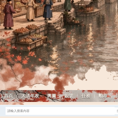
首頁
大清年表
輿圖
銀號
任務
勳章