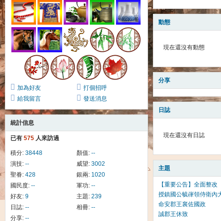
動態
現在還沒有動態
分享
加為好友
打個招呼
給我留言
發送消息
日誌
統計信息
現在還沒有日誌
已有
575
人來訪過
積分:
38448
顏值:
--
演技:
--
威望:
3002
主題
聖眷:
428
銀兩:
1020
【重要公告】全面整改
國民度:
--
軍功:
--
授鎮國公毓嵂領侍衛內
好友:
9
主題:
239
命安郡王襄佐國政
日誌:
--
相冊:
--
誠郡王休致
分享:
--