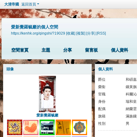
大清帝國
返回首頁
愛新覺羅毓巖的個人空間
https://kenhk.org/qingshi/?19029
[收藏]
[複製]
[分享]
[RSS]
空間首頁
主題
分享
留言板
個人資料
頭像
個人資料
爵位
和碩嘉
榮銜
鑲黃旗
官職
科爾沁
身份
瑞和皇
配偶
納蘭雲
愛新覺羅毓巖
旗籍
滿族鑲
性別
男