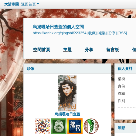
大清帝國
返回首頁
烏揚嘎哈日查蓋的個人空間
https://kenhk.org/qingshi/?23254
[收藏]
[複製]
[分享]
[RSS]
空間首頁
主題
分享
留言板
頭像
個人資料
榮銜
身份
旗籍
性別
烏揚嘎哈日查蓋
動態