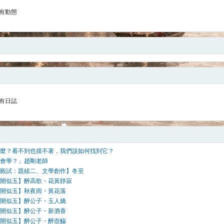
有動態
有日誌
麼？看不到也摸不著，我們該如何找到它？
會學？」趙剛老師
殿試：題組二、文學創作】冬至
開似玉】醉高歌・花黃靜寂
開似玉】秋夜雨・黃花落
開似玉】醉公子・玉人嬌
開似玉】醉公子・新酒香
開似玉】醉公子・醉壺觴