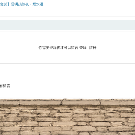
會試】雪明鳷鵲夜・煙水漫
你需要登錄後才可以留言
登錄
|
註冊
有留言