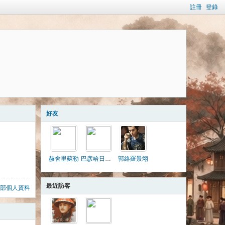
註冊
登錄
好友
赫舍里蘇勒
巴彦哈日查蓋
郭絡羅景翊
最近訪客
部個人資料