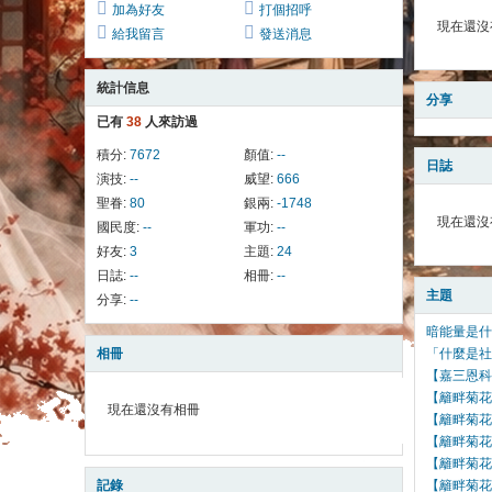
加為好友
打個招呼
現在還沒
給我留言
發送消息
統計信息
分享
已有
38
人來訪過
積分:
7672
顏值:
--
日誌
演技:
--
威望:
666
聖眷:
80
銀兩:
-1748
現在還沒
國民度:
--
軍功:
--
好友:
3
主題:
24
日誌:
--
相冊:
--
主題
分享:
--
暗能量是什
相冊
「什麼是社
【嘉三恩科
【籬畔菊花
現在還沒有相冊
【籬畔菊花
【籬畔菊花
【籬畔菊花
記錄
【籬畔菊花