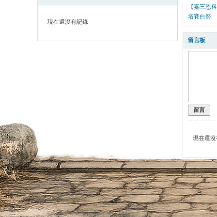
【嘉三恩科
塔賽白努
現在還沒有記錄
留言板
留言
現在還沒