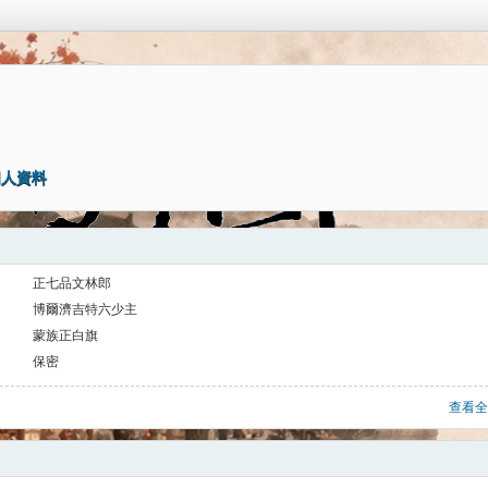
個人資料
正七品文林郎
博爾濟吉特六少主
蒙族正白旗
保密
查看全