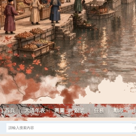
首頁
大清年表
輿圖
銀號
任務
勳章