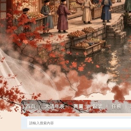
首頁
大清年表
輿圖
銀號
任務