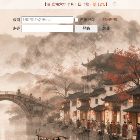
【清·嘉祐六年七月十日（秋）
晴 12℃
】
切
換
賬號
自動登錄
找回密碼
到
寬
密碼
註冊
登錄
版