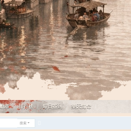
勳章
排行榜
每日簽到
樂天知命
搜索