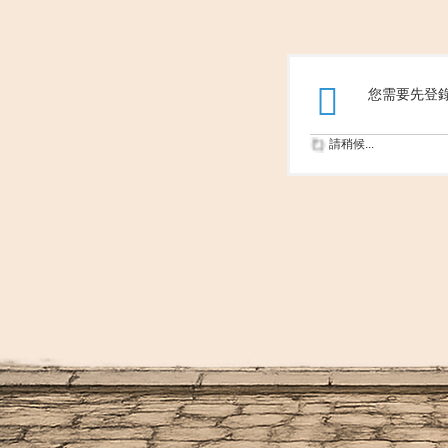
您需要先登
請稍候...