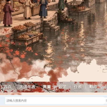
首頁
大清年表
輿圖
銀號
任務
勳章