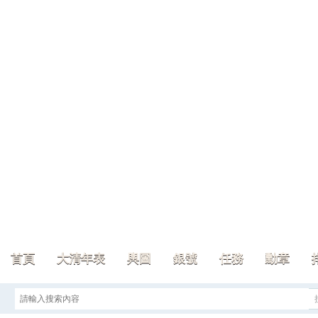
首頁
大清年表
輿圖
銀號
任務
勳章