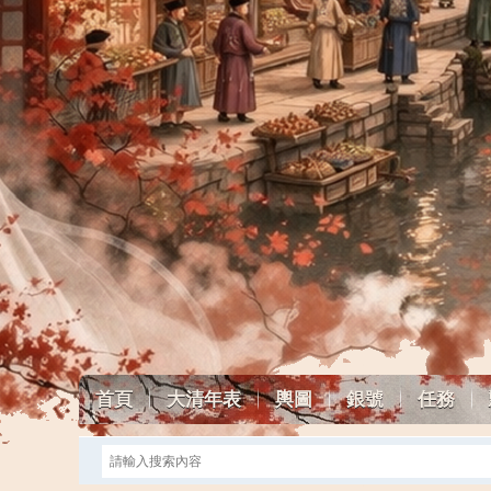
首頁
大清年表
輿圖
銀號
任務