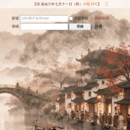
【清·嘉祐六年七月十一日（秋）
小雨 24℃
】
切
換
賬號
自動登錄
找回密碼
到
寬
密碼
註冊
登錄
版