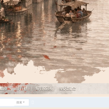
勳章
排行榜
每日簽到
樂天知命
搜索