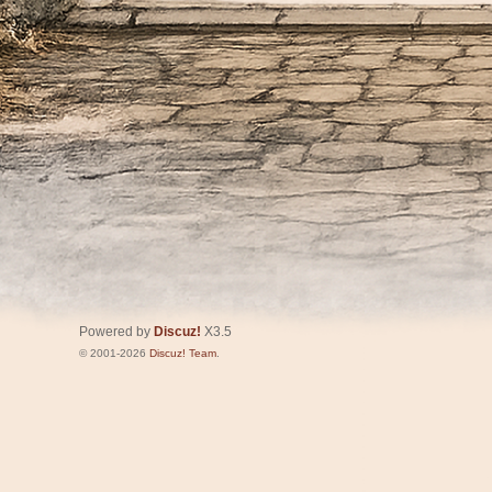
Powered by
Discuz!
X3.5
© 2001-2026
Discuz! Team
.