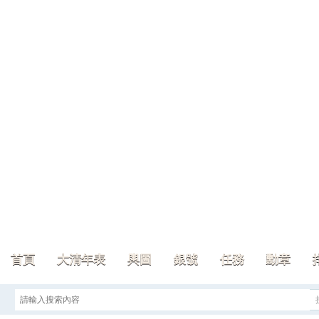
首頁
大清年表
輿圖
銀號
任務
勳章