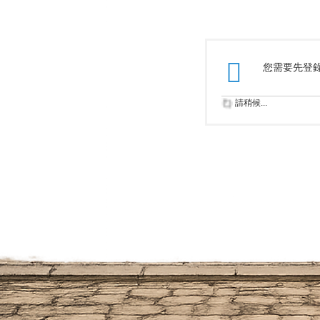
您需要先登
請稍候...