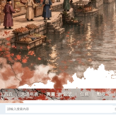
首頁
大清年表
輿圖
銀號
任務
勳章