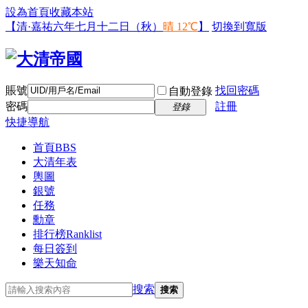
設為首頁
收藏本站
【清·嘉祐六年七月十二日（秋）
晴 12℃
】
切換到寬版
賬號
找回密碼
自動登錄
密碼
註冊
登錄
快捷導航
首頁
BBS
大清年表
輿圖
銀號
任務
勳章
排行榜
Ranklist
每日簽到
樂天知命
搜索
搜索