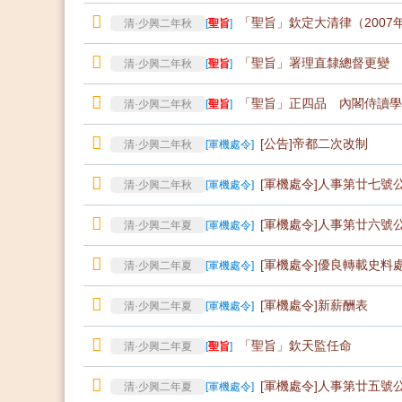
「聖旨」欽定大清律（2007
清·少興二年秋
[
聖旨
]
「聖旨」署理直隸總督更變
清·少興二年秋
[
聖旨
]
「聖旨」正四品 內閣侍讀學
清·少興二年秋
[
聖旨
]
[公告]帝都二次改制
清·少興二年秋
[
軍機處令
]
[軍機處令]人事第廿七號
清·少興二年秋
[
軍機處令
]
[軍機處令]人事第廿六號
清·少興二年夏
[
軍機處令
]
[軍機處令]優良轉載史料
清·少興二年夏
[
軍機處令
]
[軍機處令]新薪酬表
清·少興二年夏
[
軍機處令
]
「聖旨」欽天監任命
清·少興二年夏
[
聖旨
]
[軍機處令]人事第廿五號
清·少興二年夏
[
軍機處令
]