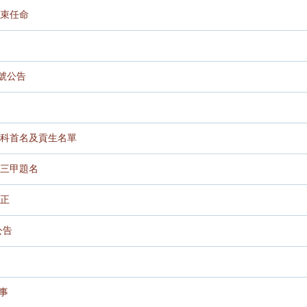
束任命
號公告
科首名及貢生名單
三甲題名
正
公告
事