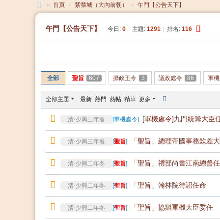
»
首頁
›
紫禁城（大內前朝）
›
午門【公告天下】
大
午門【公告天下】
今日:
0
|
主題:
1291
|
排名:
116
清
帝
發帖
國
全部
聖旨
607
攝政王令
3
議政處令
86
軍機
全部主題
最新
熱門
熱帖
精華
更多
[軍機處令]九門統籌大臣
清·少興三年春
[
軍機處令
]
「聖旨」總理帝國事務欽差大
清·少興三年春
[
聖旨
]
「聖旨」禮部尚書江南總督任
清·少興二年冬
[
聖旨
]
「聖旨」翰林院待詔任命
清·少興二年冬
[
聖旨
]
「聖旨」協辦軍機大臣委任
清·少興二年冬
[
聖旨
]