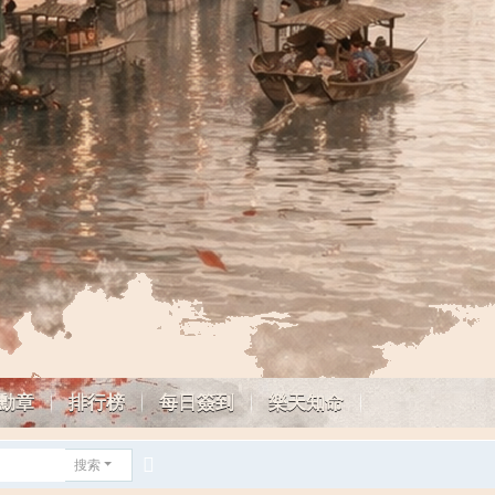
勳章
排行榜
每日簽到
樂天知命
搜索