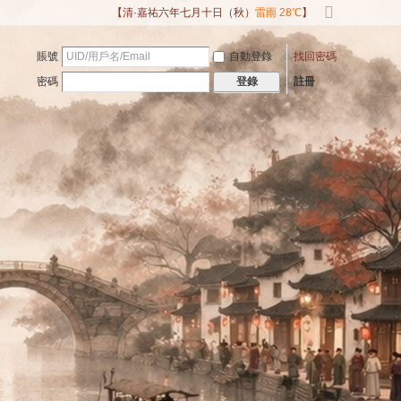
【清·嘉祐六年七月十日（秋）
雷雨 28℃
】
切
換
賬號
自動登錄
找回密碼
到
寬
密碼
註冊
登錄
版