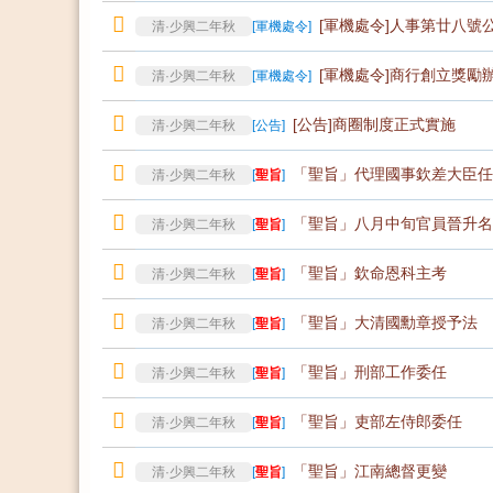
[軍機處令]人事第廿八號
清·少興二年秋
[
軍機處令
]
[軍機處令]商行創立獎勵
清·少興二年秋
[
軍機處令
]
[公告]商圈制度正式實施
清·少興二年秋
[
公告
]
「聖旨」代理國事欽差大臣任
清·少興二年秋
[
聖旨
]
「聖旨」八月中旬官員晉升名
清·少興二年秋
[
聖旨
]
「聖旨」欽命恩科主考
清·少興二年秋
[
聖旨
]
「聖旨」大清國勳章授予法
清·少興二年秋
[
聖旨
]
「聖旨」刑部工作委任
清·少興二年秋
[
聖旨
]
「聖旨」吏部左侍郎委任
清·少興二年秋
[
聖旨
]
「聖旨」江南總督更變
清·少興二年秋
[
聖旨
]