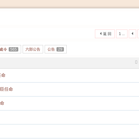
搜
返 回
1 ...
索
處令
565
六部公告
公告
29
任命
臣任命
命