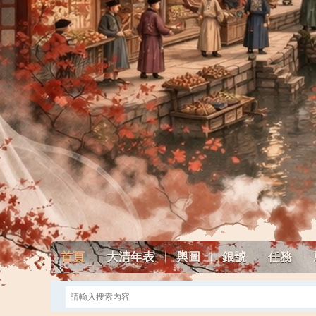
首頁
大清年表
輿圖
銀號
任務