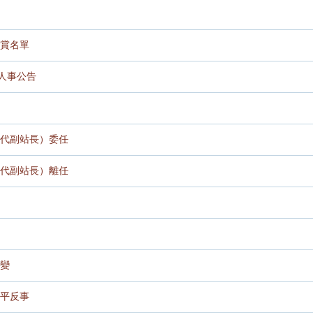
賞名單
人事公告
代副站長）委任
代副站長）離任
變
平反事