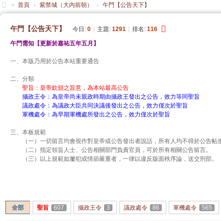
»
首頁
›
紫禁城（大內前朝）
›
午門【公告天下】
大
午門【公告天下】
今日:
0
|
主題:
1291
|
排名:
116
清
午門需知【更新於嘉祐五年五月】
帝
一、本版乃用於公告本站重要通告
國
二、分類
聖旨：皇帝欽頒之旨意，為本站最高公告
攝政王令：為皇帝尚未親政時期由攝政王發出之公告，效力等同聖旨
議政處令：為議政大臣共同決議後發出之公告，效力僅次於聖旨
軍機處令：為早期軍機處所發出之公告，效力僅次於聖旨
三、本板規範
（一）一切留言均會視作對皇帝或公告發出者說話，所有人均不得於公告帖
（二）指定領旨人士、公告相關部門負責官員，可於所有相關公告留言。
（三）以上規範如屢犯或情節嚴重者，一律以違反版面秩序論，送交刑部。
發帖
全部
聖旨
607
攝政王令
3
議政處令
86
軍機處令
565