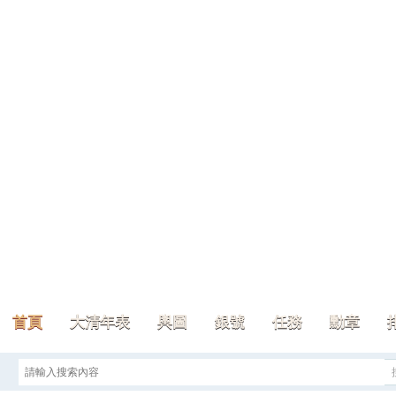
首頁
大清年表
輿圖
銀號
任務
勳章