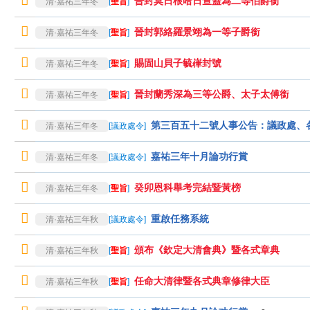
晉封莫日根哈日查蓋為二等伯爵銜
清·嘉祐三年冬
[
聖旨
]
晉封郭絡羅景翊為一等子爵銜
清·嘉祐三年冬
[
聖旨
]
賜固山貝子毓嵂封號
清·嘉祐三年冬
[
聖旨
]
晉封蘭秀深為三等公爵、太子太傅銜
清·嘉祐三年冬
[
聖旨
]
第三百五十二號人事公告：議政處、
清·嘉祐三年冬
[
議政處令
]
嘉祐三年十月論功行賞
清·嘉祐三年冬
[
議政處令
]
癸卯恩科舉考完結暨黃榜
清·嘉祐三年冬
[
聖旨
]
重啟任務系統
清·嘉祐三年秋
[
議政處令
]
頒布《欽定大清會典》暨各式章典
清·嘉祐三年秋
[
聖旨
]
任命大清律暨各式典章修律大臣
清·嘉祐三年秋
[
聖旨
]