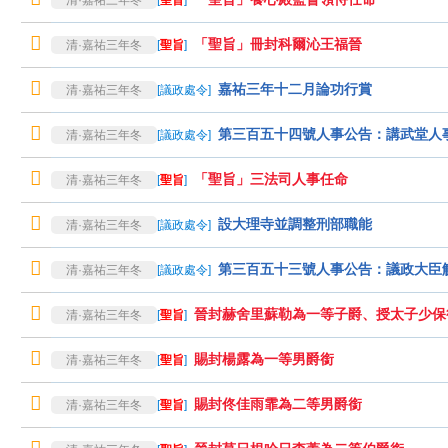
清·嘉祐三年冬
[
聖旨
]
「聖旨」冊封科爾沁王福晉
清·嘉祐三年冬
[
聖旨
]
嘉祐三年十二月論功行賞
清·嘉祐三年冬
[
議政處令
]
第三百五十四號人事公告：講武堂人
清·嘉祐三年冬
[
議政處令
]
「聖旨」三法司人事任命
清·嘉祐三年冬
[
聖旨
]
設大理寺並調整刑部職能
清·嘉祐三年冬
[
議政處令
]
第三百五十三號人事公告：議政大臣
清·嘉祐三年冬
[
議政處令
]
晉封赫舍里蘇勒為一等子爵、授太子少保
清·嘉祐三年冬
[
聖旨
]
賜封楊露為一等男爵銜
清·嘉祐三年冬
[
聖旨
]
賜封佟佳雨霏為二等男爵銜
清·嘉祐三年冬
[
聖旨
]