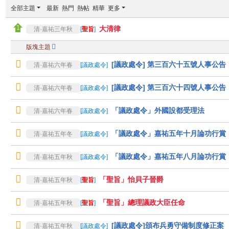
全部主題
最新
熱門
熱帖
精華
更多
大清律
清·嘉祐三年秋
[
聖旨
]
版塊主題
[議政處令] 第三百六十五號人事公
清·嘉祐六年春
[
議政處令
]
[議政處令] 第三百六十四號人事公
清·嘉祐六年春
[
議政處令
]
「議政處令」外國設都受理法
清·嘉祐六年春
[
議政處令
]
「議政處令」嘉祐五年十月論功行賞
清·嘉祐五年冬
[
議政處令
]
「議政處令」嘉祐五年八月論功行賞
清·嘉祐五年秋
[
議政處令
]
「聖旨」怡貝子晉爵
清·嘉祐五年秋
[
聖旨
]
「聖旨」總理議政大臣任命
清·嘉祐五年秋
[
聖旨
]
[議政處令]頒布兵勇守備制度修正案
清·嘉祐五年秋
[
議政處令
]