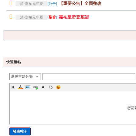
【重要公告】全面整改
清·嘉祐元年夏
[
公告
]
嘉祐皇帝登基詔
清·嘉祐元年夏
[
聖旨
]
發帖
快速發帖
選擇主題分類
您需
發表帖子