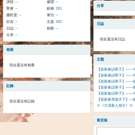
演技:
--
威望:
--
分享
聖眷:
--
銀兩:
281
國民度:
--
軍功:
--
好友:
--
主題:
362
日誌
日誌:
--
相冊:
--
分享:
--
現在還沒有日誌
相冊
主題
現在還沒有相冊
【迎新春話匣子】——
【迎新春話匣子】——
【迎新春話匣子】——
記錄
【迎新春話匣子】——
【迎新春話匣子】——
【迎新春周遊天下】—
現在還沒有記錄
※《大清新人指引》※
留言板