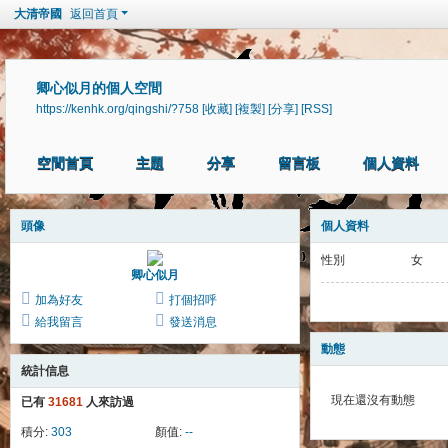
大清帝國
返回首頁
卿心似月的個人空間
https://kenhk.org/qingshi/?758
[收藏]
[複製]
[分享]
[RSS]
空間首頁
主題
分享
留言板
個人資料
頭像
個人資料
性別
女
卿心似月
加為好友
打個招呼
給我留言
發送消息
動態
統計信息
現在還沒有動態
已有
31681
人來訪過
積分:
303
顏值:
--