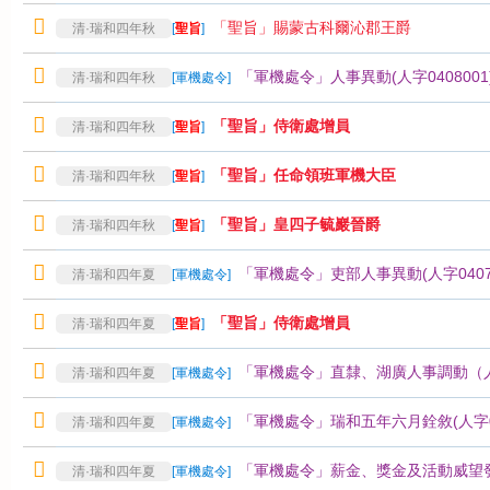
「聖旨」賜蒙古科爾沁郡王爵
清·瑞和四年秋
[
聖旨
]
「軍機處令」人事異動(人字0408001
清·瑞和四年秋
[
軍機處令
]
「聖旨」侍衛處增員
清·瑞和四年秋
[
聖旨
]
「聖旨」任命領班軍機大臣
清·瑞和四年秋
[
聖旨
]
「聖旨」皇四子毓巖晉爵
清·瑞和四年秋
[
聖旨
]
「軍機處令」吏部人事異動(人字04070
清·瑞和四年夏
[
軍機處令
]
「聖旨」侍衛處增員
清·瑞和四年夏
[
聖旨
]
「軍機處令」直隸、湖廣人事調動（人字
清·瑞和四年夏
[
軍機處令
]
「軍機處令」瑞和五年六月銓敘(人字04
清·瑞和四年夏
[
軍機處令
]
「軍機處令」薪金、獎金及活動威望發放
清·瑞和四年夏
[
軍機處令
]