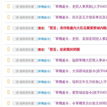
「軍機處令」吏部人事異動(人字04070
清·瑞和四年夏
[
軍機處令
]
「軍機處令」四月及五月發薪事宜及後續
清·瑞和四年夏
[
軍機處令
]
「聖旨」准侍衛處內大臣岳樂紫禁城內騎
清·瑞和四年夏
[
聖旨
]
「軍機處令」吏部、直隸及閩浙人事調度 
清·瑞和四年夏
[
軍機處令
]
「聖旨」皇家園林閉園
清·瑞和四年夏
[
聖旨
]
「軍機處令」協辦軍機大臣暨人事命令（
清·瑞和四年夏
[
軍機處令
]
「軍機處令」大清疆域改版令(政字0407
清·瑞和四年夏
[
軍機處令
]
「軍機處令」瑞和五年五月銓敘(人字04
清·瑞和四年夏
[
軍機處令
]
「軍機處令」紫禁城改版令(政字04070
清·瑞和四年夏
[
軍機處令
]
「軍機處令」令軍機章京白敖主持閩浙案(
清·瑞和四年夏
[
軍機處令
]