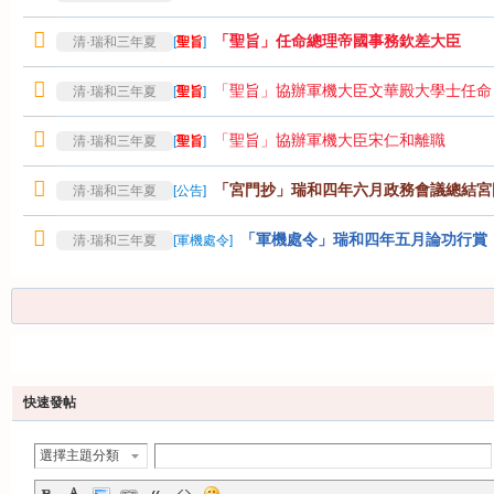
「聖旨」任命總理帝國事務欽差大臣
清·瑞和三年夏
[
聖旨
]
「聖旨」協辦軍機大臣文華殿大學士任命
清·瑞和三年夏
[
聖旨
]
「聖旨」協辦軍機大臣宋仁和離職
清·瑞和三年夏
[
聖旨
]
「宮門抄」瑞和四年六月政務會議總結宮
清·瑞和三年夏
[
公告
]
「軍機處令」瑞和四年五月論功行賞
清·瑞和三年夏
[
軍機處令
]
發帖
快速發帖
選擇主題分類