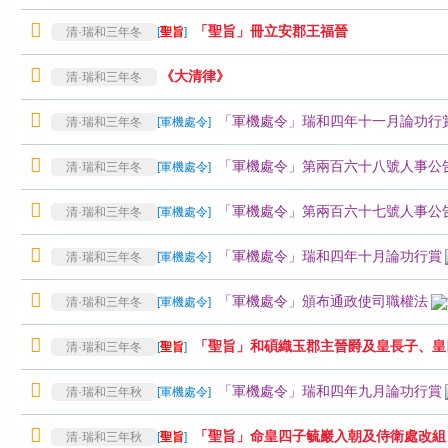
「聖旨」冊立安郡王福晉
清·瑞和三年冬
[
聖旨
]
《大清律》
清·瑞和三年冬
「軍機處令」瑞和四年十一月論功行
清·瑞和三年冬
[
軍機處令
]
「軍機處令」第兩百六十八號人事公
清·瑞和三年冬
[
軍機處令
]
「軍機處令」第兩百六十七號人事公
清·瑞和三年冬
[
軍機處令
]
「軍機處令」瑞和四年十月論功行賞
清·瑞和三年冬
[
軍機處令
]
「軍機處令」頒布通政使司職權法
清·瑞和三年冬
[
軍機處令
]
「聖旨」和碩織玉郡主晉爵及皇長子、皇
清·瑞和三年冬
[
聖旨
]
「軍機處令」瑞和四年九月論功行賞
清·瑞和三年秋
[
軍機處令
]
「聖旨」命皇四子毓巖入朝及侍衛處改組
清·瑞和三年秋
[
聖旨
]