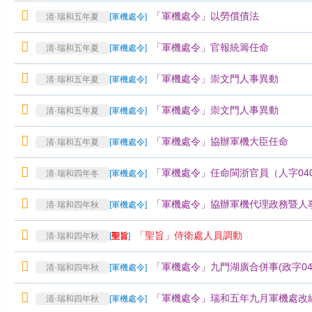
「軍機處令」以勞償債法
清·瑞和五年夏
[
軍機處令
]
「軍機處令」官報統籌任命
清·瑞和五年夏
[
軍機處令
]
「軍機處令」崇文門人事異動
清·瑞和五年夏
[
軍機處令
]
「軍機處令」崇文門人事異動
清·瑞和五年夏
[
軍機處令
]
「軍機處令」協辦軍機大臣任命
清·瑞和五年夏
[
軍機處令
]
「軍機處令」任命閩浙官員（人字040
清·瑞和四年冬
[
軍機處令
]
「軍機處令」協辦軍機代理政務暨人事異動
清·瑞和四年秋
[
軍機處令
]
「聖旨」侍衛處人員調動
清·瑞和四年秋
[
聖旨
]
「軍機處令」九門湖廣合併事(政字0408
清·瑞和四年秋
[
軍機處令
]
「軍機處令」瑞和五年九月軍機處改
清·瑞和四年秋
[
軍機處令
]