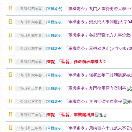
「軍機處令」九門人事變更暨大學士任命(
清·瑞和四年夏
[
軍機處令
]
「軍機處令」崇文門人事調度(人字0407
清·瑞和四年夏
[
軍機處令
]
「軍機處令」各部門暨地方人事銓敘(人字
清·瑞和四年春
[
軍機處令
]
「軍機處令」軍機處改組(人字040700
清·瑞和四年春
[
軍機處令
]
「聖旨」任命領班軍機大臣
清·瑞和四年春
[
聖旨
]
「軍機處令」瑞和五年二月湖廣府界
清·瑞和四年春
[
軍機處令
]
「軍機處令」九門復用原有官制事
清·瑞和三年冬
[
軍機處令
]
「軍機處令」兵勇守備制度章程
清·瑞和三年冬
[
軍機處令
]
「聖旨」軍機處增員
清·瑞和三年冬
[
聖旨
]
「軍機處令」第兩百六十九號人事公
清·瑞和三年冬
[
軍機處令
]