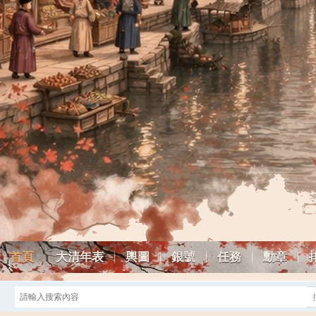
首頁
大清年表
輿圖
銀號
任務
勳章