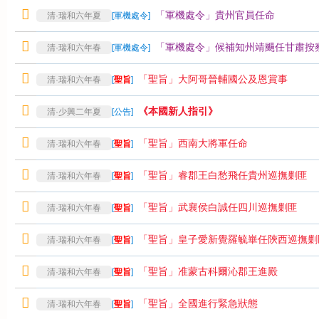
「軍機處令」貴州官員任命
清·瑞和六年夏
[
軍機處令
]
「軍機處令」候補知州靖颺任甘肅按
清·瑞和六年春
[
軍機處令
]
「聖旨」大阿哥晉輔國公及恩賞事
清·瑞和六年春
[
聖旨
]
《本國新人指引》
清·少興二年夏
[
公告
]
「聖旨」西南大將軍任命
清·瑞和六年春
[
聖旨
]
「聖旨」睿郡王白愁飛任貴州巡撫剿匪
清·瑞和六年春
[
聖旨
]
「聖旨」武襄侯白誠任四川巡撫剿匪
清·瑞和六年春
[
聖旨
]
「聖旨」皇子愛新覺羅毓崋任陝西巡撫剿
清·瑞和六年春
[
聖旨
]
「聖旨」准蒙古科爾沁郡王進殿
清·瑞和六年春
[
聖旨
]
「聖旨」全國進行緊急狀態
清·瑞和六年春
[
聖旨
]