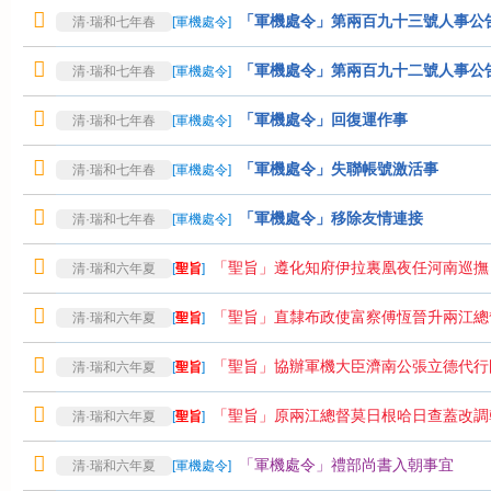
「軍機處令」第兩百九十三號人事公
清·瑞和七年春
[
軍機處令
]
「軍機處令」第兩百九十二號人事公
清·瑞和七年春
[
軍機處令
]
「軍機處令」回復運作事
清·瑞和七年春
[
軍機處令
]
「軍機處令」失聯帳號激活事
清·瑞和七年春
[
軍機處令
]
「軍機處令」移除友情連接
清·瑞和七年春
[
軍機處令
]
「聖旨」遵化知府伊拉裏凰夜任河南巡撫
清·瑞和六年夏
[
聖旨
]
「聖旨」直隸布政使富察傅恆晉升兩江總
清·瑞和六年夏
[
聖旨
]
「聖旨」協辦軍機大臣濟南公張立德代行
清·瑞和六年夏
[
聖旨
]
「聖旨」原兩江總督莫日根哈日查蓋改調
清·瑞和六年夏
[
聖旨
]
「軍機處令」禮部尚書入朝事宜
清·瑞和六年夏
[
軍機處令
]