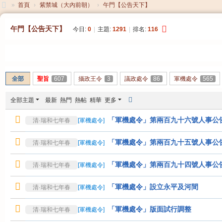
»
首頁
›
紫禁城（大內前朝）
›
午門【公告天下】
大
午門【公告天下】
今日:
0
|
主題:
1291
|
排名:
116
清
帝
發帖
國
全部
聖旨
607
攝政王令
3
議政處令
86
軍機處令
565
全部主題
最新
熱門
熱帖
精華
更多
「軍機處令」第兩百九十六號人事公
清·瑞和七年春
[
軍機處令
]
「軍機處令」第兩百九十五號人事公
清·瑞和七年春
[
軍機處令
]
「軍機處令」第兩百九十四號人事公
清·瑞和七年春
[
軍機處令
]
「軍機處令」設立永平及河間
清·瑞和七年春
[
軍機處令
]
「軍機處令」版面試行調整
清·瑞和七年春
[
軍機處令
]